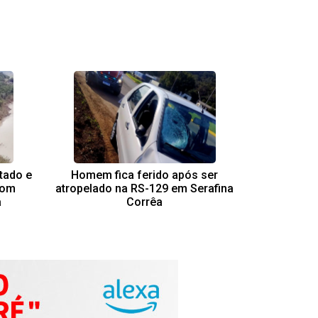
ntado e
Homem fica ferido após ser
com
atropelado na RS-129 em Serafina
a
Corrêa