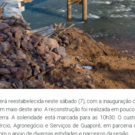
erá reestabelecida neste sábado (7), com a inauguração d
 em maio deste ano. A reconstrução foi realizada em pou
rra. A solenidade está marcada para as 10h30. O custo
mércio, Agronegócio e Serviços de Guaporé, em parceri
m o apoio de diversas entidades e parceiros da região.