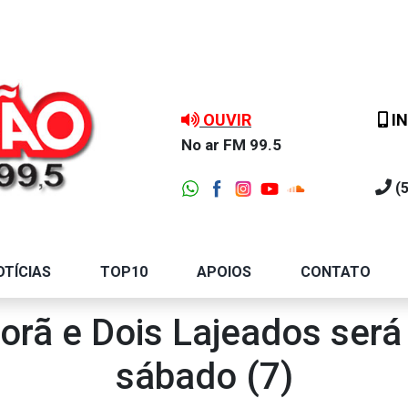
OUVIR
IN
No ar FM 99.5
(
OTÍCIAS
TOP10
APOIOS
CONTATO
porã e Dois Lajeados será
sábado (7)