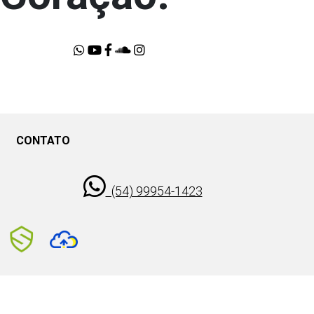
CONTATO
3
(54) 99954-1423