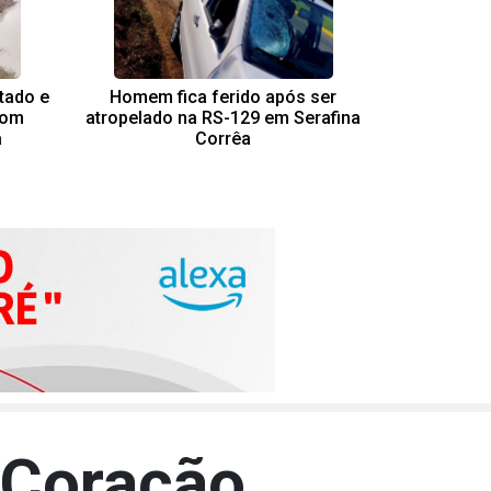
ntado e
Homem fica ferido após ser
com
atropelado na RS-129 em Serafina
a
Corrêa
 Coração.